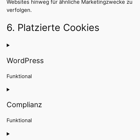
Websites hinweg für ähnliche Marketingzwecke zu
verfolgen.
6. Platzierte Cookies
WordPress
Funktional
Consent
to
Complianz
service
wordpress
Funktional
Consent